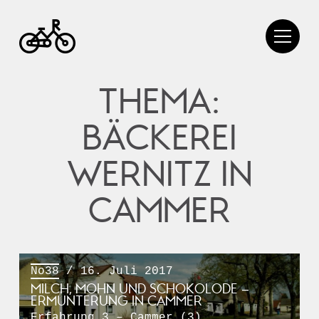
THEMA:
BÄCKEREI
WERNITZ IN
CAMMER
No38
/ 16. Juli 2017
MILCH, MOHN UND SCHOKOLODE –
ERMUNTERUNG IN CAMMER
Erfahrung 3 – Cammer (3)