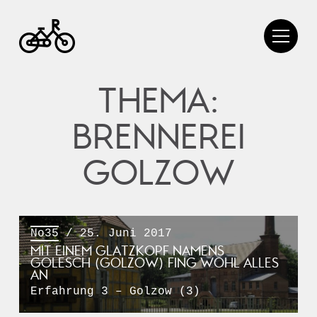
THEMA:
BRENNEREI
GOLZOW
No35
/ 25. Juni 2017
MIT EINEM GLATZKOPF NAMENS
GOLESCH (GOLZOW) FING WOHL ALLES
AN
Erfahrung 3 – Golzow (3)