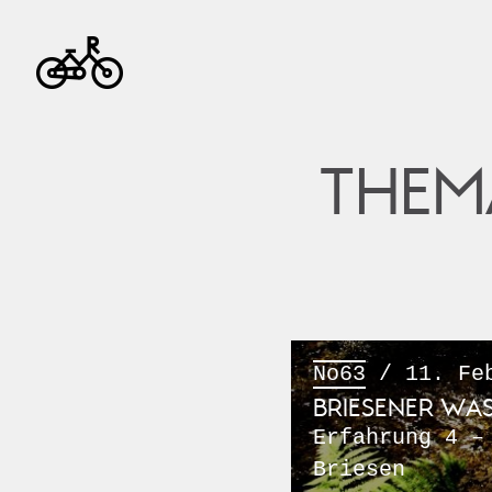
THEM
No63
/ 11. Feb
BRIESENER WA
Erfahrung 4 –
Briesen