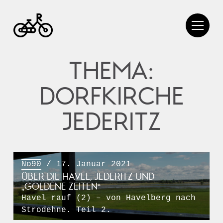
THEMA:
DORFKIRCHE
JEDERITZ
No90
/ 17. Januar 2021
ÜBER DIE HAVEL, JEDERITZ UND
„GOLDENE ZEITEN“
Havel rauf (2) – von Havelberg nach
Strodehne. Teil 2.