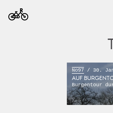
No97
/ 30. Jan
AUF BURGENT
Burgentour du