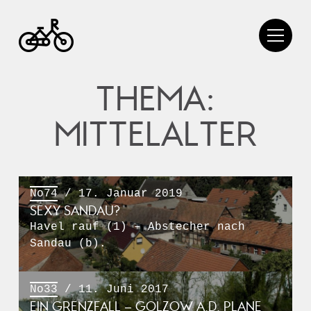
THEMA:
MITTELALTER
No74
/ 17. Januar 2019
SEXY SANDAU?
Havel rauf (1) – Abstecher nach
Sandau (b).
No33
/ 11. Juni 2017
EIN GRENZFALL – GOLZOW A.D. PLANE