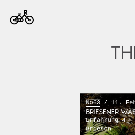
TH
No63
/ 11. Feb
BRIESENER WA
Erfahrung 4 –
Briesen