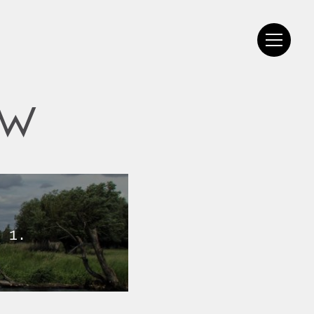
OW
l 1.