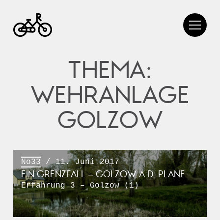
THEMA:
WEHRANLAGE
GOLZOW
No33
/ 11. Juni 2017
EIN GRENZFALL – GOLZOW A.D. PLANE
Erfahrung 3 – Golzow (1)