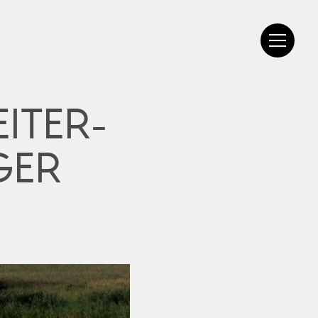
ITER-
R G