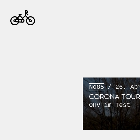
No85
/ 26. Apr
CORONA TOURS 
OHV im Test