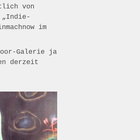
tlich von
 „Indie-
inmachnow im
oor-Galerie ja
en derzeit