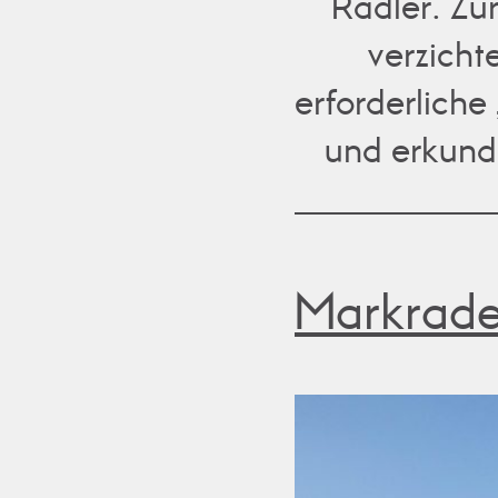
Radler. Zu
verzicht
erforderlich
und erkund
Markradel