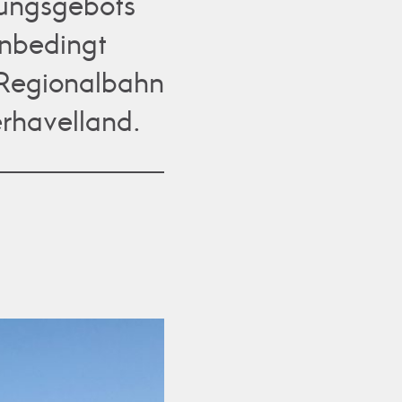
dungsgebots
unbedingt
 Regionalbahn
rhavelland.