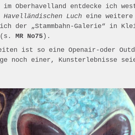
 im Oberhavelland entdecke ich wes
m
Havelländischen Luch
eine weitere
ich der „Stammbahn-Galerie“ in Kle
 (s.
MR No75
).
eiten ist so eine Openair-oder Outd
ge noch einer, Kunsterlebnisse sei