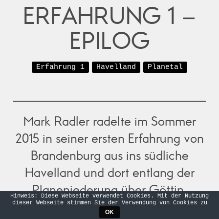
ERFAHRUNG 1 –
EPILOG
Erfahrung 1
Havelland
Planetal
Mark Radler radelte im Sommer
2015 in seiner ersten Erfahrung von
Brandenburg aus ins südliche
Havelland und dort entlang der
Planeniederung über Göttin,
Hinweis: Diese Webseite verwendet Cookies. Mit der Nutzung
dieser Webseite stimmen Sie der Verwendung von Cookies zu
Reckahn und Meßdunk bis nach
OK