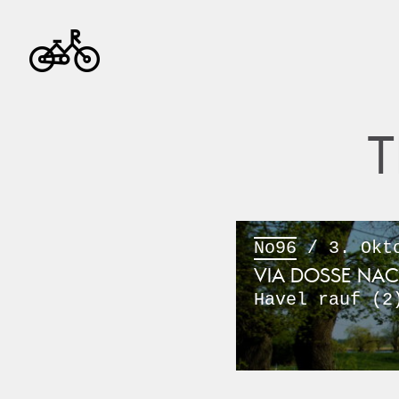
T
No96
/ 3. Okto
VIA DOSSE NA
Havel rauf (2