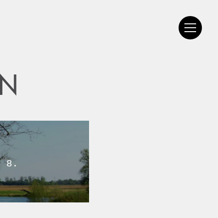
EN
l 8.