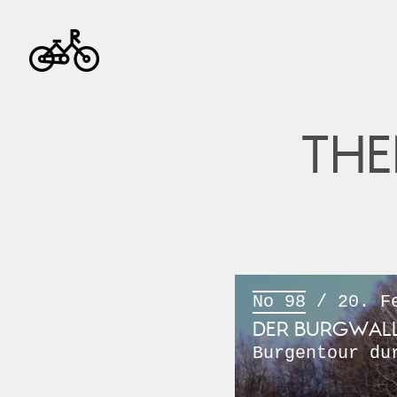
THE
No 98
/ 20. Fe
DER BURGWALL
Burgentour du