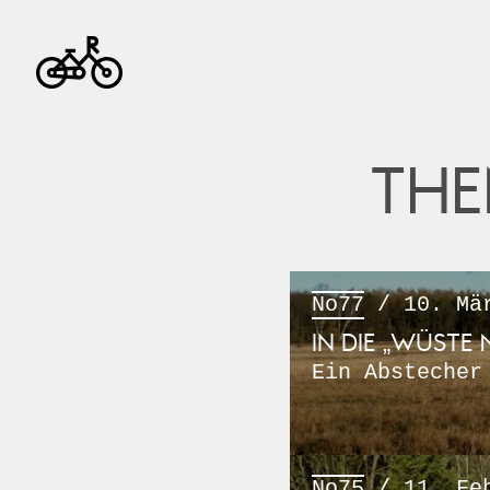
THE
No77
/ 10. Mär
IN DIE „WÜSTE 
Ein Abstecher
No75
/ 11. Feb