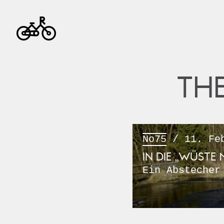
TH
No75
/ 11. Feb
IN DIE „WÜSTE 
Ein Abstecher