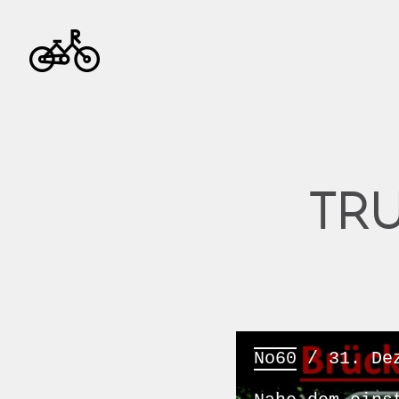
TR
No60
/ 31. Dez