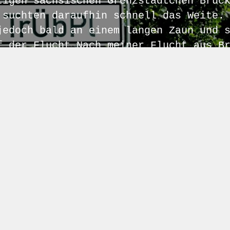
tigen sächsischen Grenzstädtchen Brüc
 suchten daraufhin schnell das Weite.
jedoch bald an einem langen Zaun und 
f der Flucht Nach meiner Flucht aus B
en „Blockwart“, s. MR No59) fällt mir
Brück Ausbau am Straßenrand ein […]