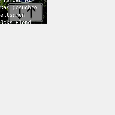
k fanden wir
 Das gesuchte
seltsamen
rücks Elend
 unmittelbar