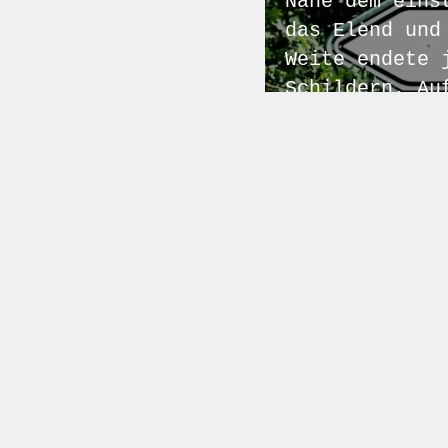
Nahe dem eins
das Elend und
Weite endete 
Schildern. Au
(und vor dess
westlich von 