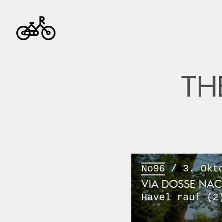
TH
No96
/ 3. Okto
VIA DOSSE NA
Havel rauf (2