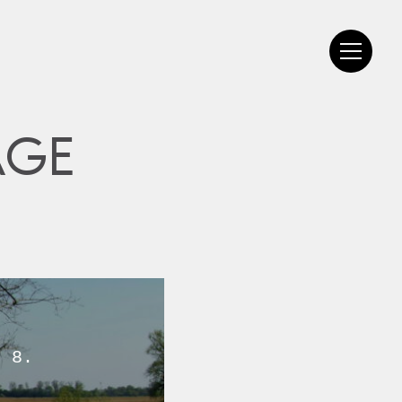
AGE
l 8.