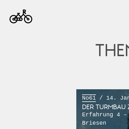
THE
No61
/ 14. Jan
DER TURMBAU Z
Erfahrung 4 –
Briesen