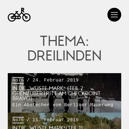
THEMA:
DREILINDEN
No76
/ 24. Februar 2019
IN DIE „WÜSTE MARK“ (TEIL 2:
GRENZÜBERTRITT AM CHECKPOINT
BRAVO)
Ein Abstecher vom Berliner Mauerweg
No75
/ 11. Februar 2019
IN DIE „WÜSTE MARK“(TEIL 1)