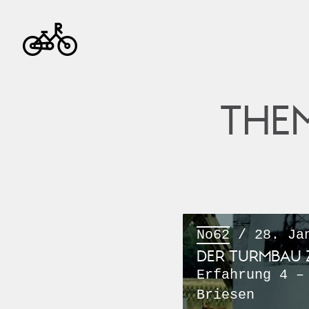
THE
No62
/ 28. Jan
DER TURMBAU Z
Erfahrung 4 –
Briesen