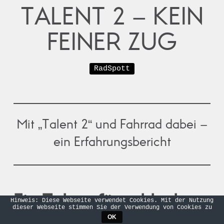
TALENT 2 – KEIN
FEINER ZUG
RadSpott
Mit „Talent 2“ und Fahrrad dabei –
ein Erfahrungsbericht
Ein Talent für schlechte
Hinweis: Diese Webseite verwendet Cookies. Mit der Nutzung
dieser Webseite stimmen Sie der Verwendung von Cookies zu
OK