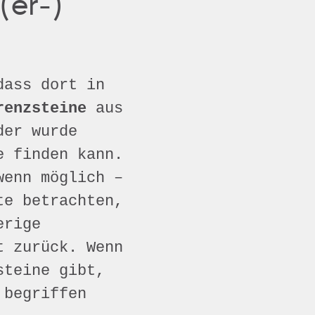
(er-)
dass dort in
renzsteine
aus
der wurde
e finden kann.
wenn möglich –
te betrachten,
erige
t zurück. Wenn
steine gibt,
 begriffen