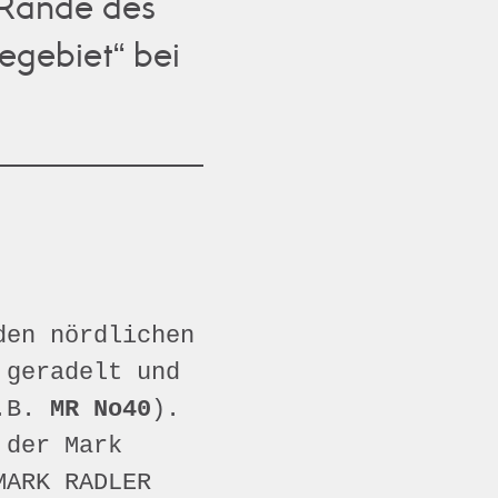
 Rande des
iegebiet“ bei
den nördlichen
 geradelt und
z.B.
MR No40
).
 der Mark
MARK RADLER