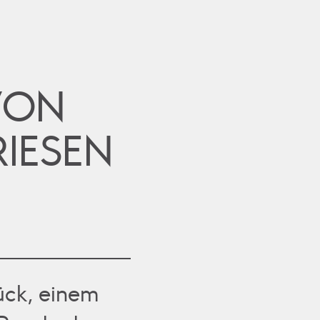
VON
IESEN
ück, einem