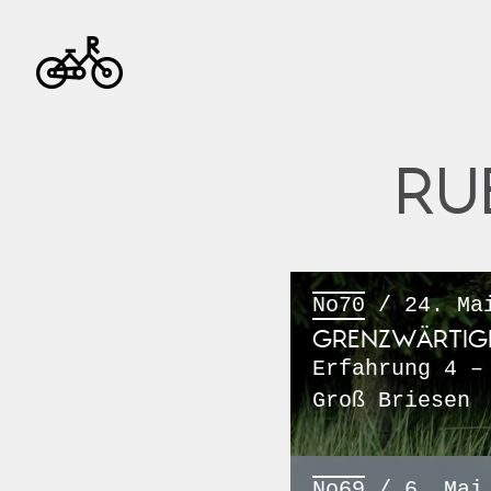
RU
No70
/ 24. Ma
GRENZWÄRTIG
Erfahrung 4 –
Groß Briesen
No69
/ 6. Mai