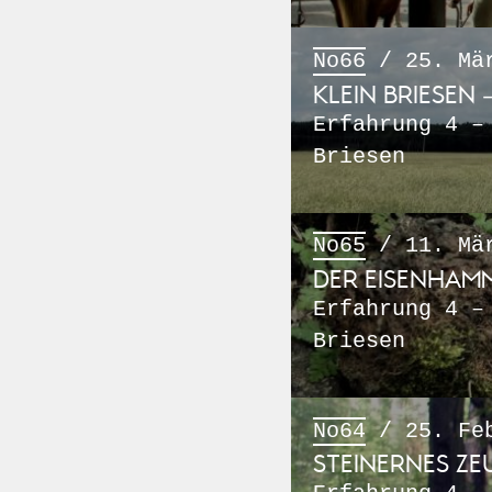
No66
/ 25. Mär
KLEIN BRIESEN
Erfahrung 4 –
Briesen
No65
/ 11. Mär
DER EISENHAMM
Erfahrung 4 –
Briesen
No64
/ 25. Feb
STEINERNES Z