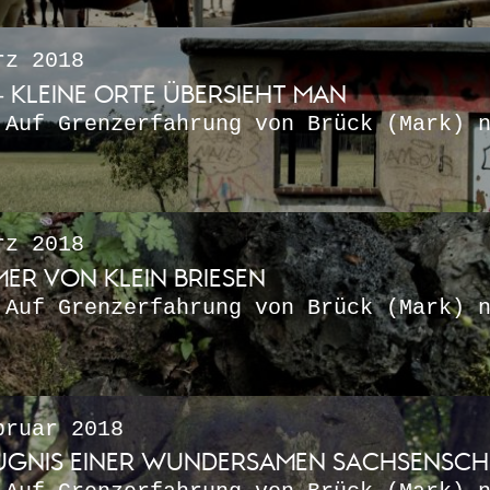
z 2018
 – KLEINE ORTE ÜBERSIEHT MAN
 Auf Grenzerfahrung von Brück (Mark) 
z 2018
ER VON KLEIN BRIESEN
 Auf Grenzerfahrung von Brück (Mark) 
ruar 2018
EUGNIS EINER WUNDERSAMEN SACHSENS