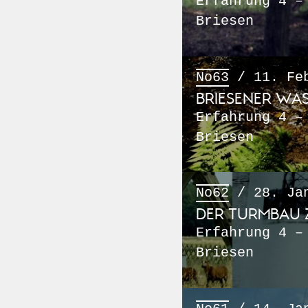
Erfahrung 4 –
Briesen
No63
/ 11. Feb
BRIESENER WA
Erfahrung 4 –
Briesen
No62
/ 28. Jan
DER TURMBAU Z
Erfahrung 4 –
Briesen