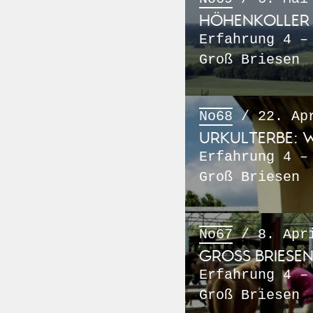
HÖHENKOLLER 
Erfahrung 4 –
Groß Briesen
No68
/ 22. Apr
URKULTERBE: W
Erfahrung 4 –
Groß Briesen
No67
/ 8. Apri
GROSS BRIESEN 
Erfahrung 4 –
Groß Briesen