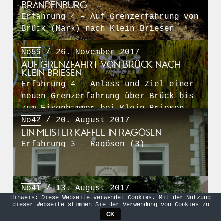
BRANDENBURG
Erfahrung 4 – Auf Grenzerfahrung von
Brück (Mark) nach Klein Briesen
No56
/ 26. November 2017
AUF GRENZFAHRT VON BRÜCK NACH
KLEIN BRIESEN
Erfahrung 4 – Anlass und Ziel einer
neuen Grenzerfahrung über Brück bis
zum Eisenhammer bei Klein Briesen
No42
/ 20. August 2017
EIN MEISTER KAFFEE IN RAGÖSEN
Erfahrung 3 – Ragösen (3)
No41
/ 13. August 2017
Hinweis: Diese Webseite verwendet Cookies. Mit der Nutzung
KRIEGSEICHEN ZU FRIEDENSEICHEN
dieser Webseite stimmen Sie der Verwendung von Cookies zu
Erfahrung 3 – Ragösen (2)
OK