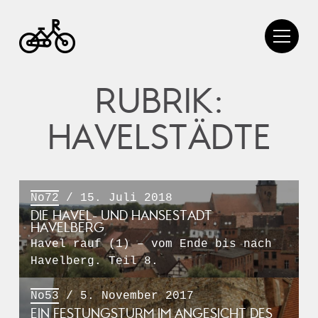
RUBRIK:
HAVELSTÄDTE
No72
/ 15. Juli 2018
DIE HAVEL- UND HANSESTADT
HAVELBERG
Havel rauf (1) – vom Ende bis nach
Havelberg. Teil 8.
No53
/ 5. November 2017
EIN FESTUNGSTURM IM ANGESICHT DES