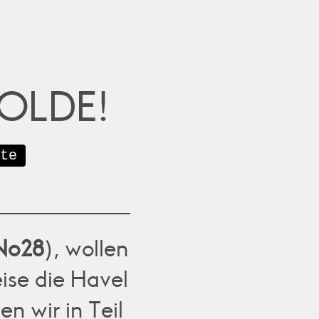
OLDE!
te
No28
), wollen
ise die Havel
en wir in Teil