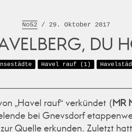
No52
/ 29. Oktober 2017
AVELBERG, DU H
nsestädte
Havel rauf (1)
Havelstäd
 von „Havel rauf“ verkündet (
MR 
lende bei Gnevsdorf etappenwe
zur Quelle erkunden. Zuletzt hatt