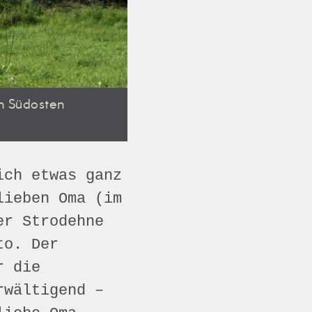
n Südosten
ich etwas ganz
lieben Oma (im
er Strodehne
to. Der
r die
rwältigend –