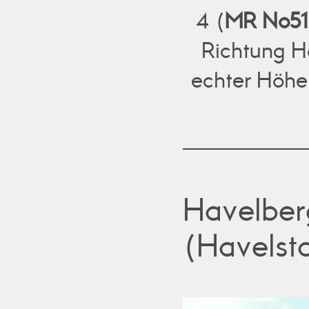
4 (
MR No51
Richtung H
echter Höhe
Havelber
(Havelst