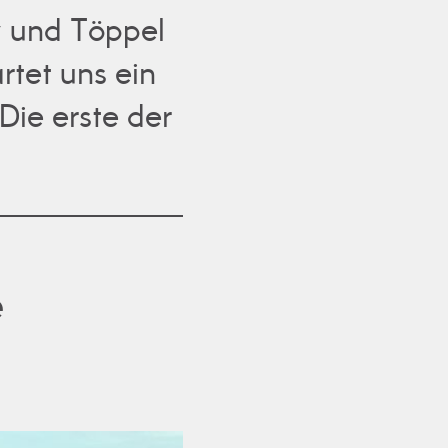
ow und Töppel
tet uns ein
ie erste der
e