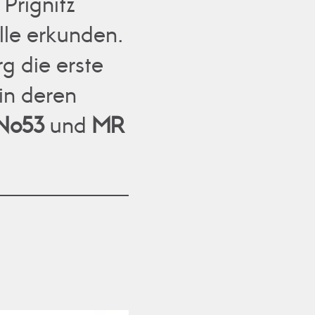
Prignitz
lle erkunden.
g die erste
in deren
No53
und
MR