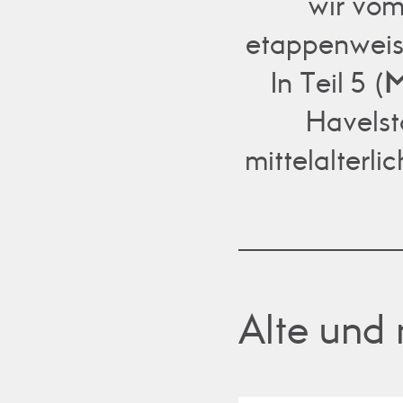
wir vom
etappenweise
In Teil 5 (
M
Havelst
mittelalterl
Alte und