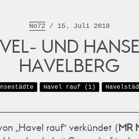
No72
/ 15. Juli 2018
AVEL- UND HANS
HAVELBERG
nsestädte
Havel rauf (1)
Havelstäd
 von „Havel rauf“ verkündet (
MR 