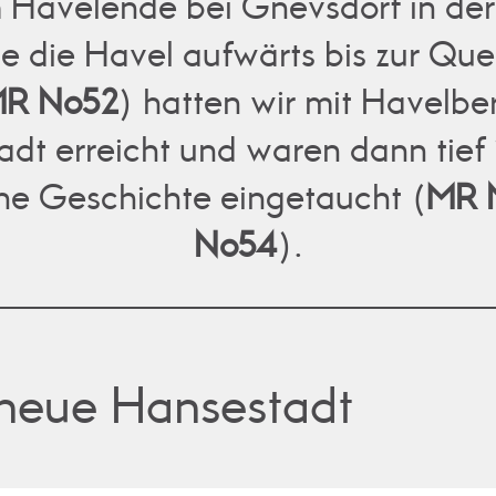
 Havelende bei Gnevsdorf in der 
 die Havel aufwärts bis zur Que
R No52
) hatten wir mit Havelber
adt erreicht und waren dann tief 
iche Geschichte eingetaucht (
MR 
No54
).
 neue Hansestadt