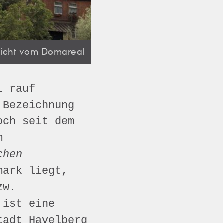
sicht vom Domareal
l rauf
 Bezeichnung
och seit dem
m
chen
mark liegt,
zw.
 ist eine
tadt Havelberg