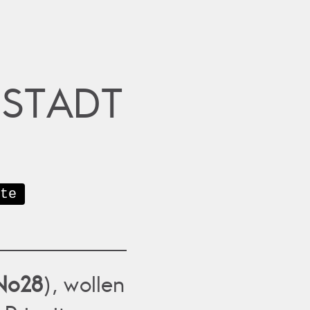
ESTADT
te
No28
), wollen