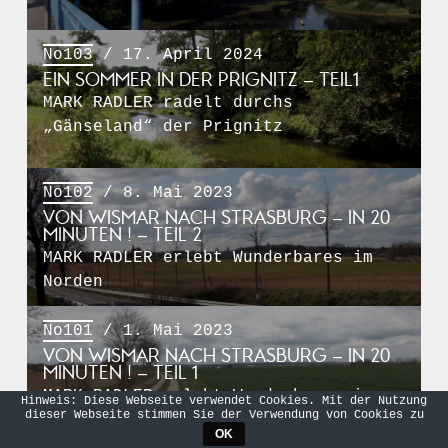
No103
/ 17. April 2024
EIN SOMMER IN DER PRIGNITZ – TEIL1
MARK RADLER radelt durchs
„Gänseland“ der Prignitz
No102
/ 8. Mai 2023
VON WISMAR NACH STRASBURG – IN 20
MINUTEN ! – TEIL 2
MARK RADLER erlebt Wunderbares im
Norden
No101
/ 1. Mai 2023
VON WISMAR NACH STRASBURG – IN 20
MINUTEN ! – TEIL 1
MARK RADLER erlebt Wunderbares im
Hinweis: Diese Webseite verwendet Cookies. Mit der Nutzung
dieser Webseite stimmen Sie der Verwendung von Cookies zu
Norden
OK